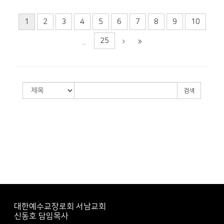
1
2
3
4
5
6
7
8
9
10
25
...
검색
대한예수교장로회 서남교회
신동호 담임목사