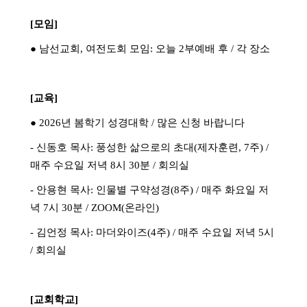
[
모임
]
●
남선교회
,
여전도회 모임
:
오늘
2
부예배 후
/
각 장소
[
교육
]
●
2026
년 봄학기 성경대학
/
많은 신청 바랍니다
-
신동호 목사
:
풍성한 삶으로의 초대
(
제자훈련
, 7
주
) /
매주 수요일 저녁
8
시
30
분
/
회의실
-
안용현 목사
:
인물별 구약성경
(8
주
) /
매주 화요일 저
녁
7
시
30
분
/ ZOOM(
온라인
)
-
김언정 목사
:
마더와이즈
(4
주
) /
매주 수요일 저녁
5
시
/
회의실
[
교회학교
]