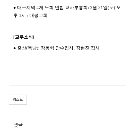
●
대구지역
4
개 노회 연합 교사부흥회
: 3
월
21
일
(
토
)
오
후
1
시
/
대봉교회
[
교우소식
]
●
출산
(
득남
):
장동혁 안수집사
,
장현진 집사
리스트
댓글