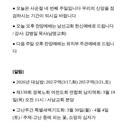
●
오늘은 사순절 네 번째 주일입니다 우리의 신앙을 점
검하시는 기간이 되시길 바랍니다
●
오늘
오후 찬양예배는 남선교회 헌신예배로 드립니다
/
강사
:
강병일 목사
(
남명교회
)
●
다음 주일 오후 찬양예배는 유치부 주관예배로 드립니
다
[
알림
]
●
2026
년 대심방
: 202
구역
(3/17,
화
) 205
구역
(3/21,
토
)
●
제
139
회 경북노회 여전도회 연합회 남지역회
: 3
월
19
일
(
목
)
오전
11
시
/
서남교회 본당
●
고난주간 특별새벽기도회
: 3
월
30
일
(
월
) - 4
월
4
일
(
토
) /
주제
-
고난 중에 피는 꽃
,
소망의 십자가