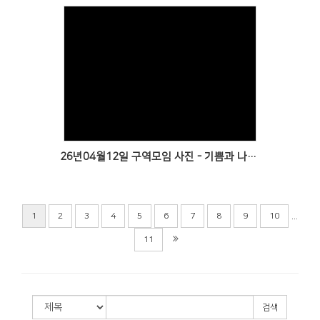
Views
26년04월12일 구역모임 사진 - 기쁨과 나눔가득한 시간
...
1
2
3
4
5
6
7
8
9
10
11
검색