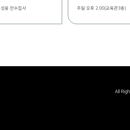
권성웅 안수집사
주일 오후 2:00(교육관3층)
All Rig