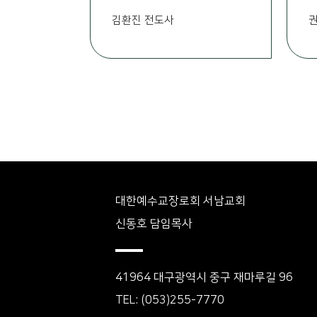
김환진 전도사
대한예수교장로회 서남교회
신동호 담임목사
41964 대구광역시 중구 재마루길 96
TEL: (053)255-7770