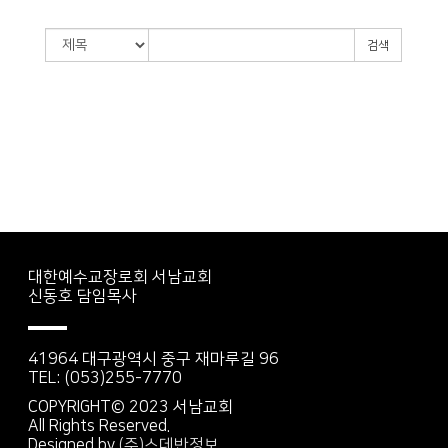
검색
대한예수교장로회 서남교회
신동호 담임목사
41964 대구광역시 중구 재마루길 96
TEL: (053)255-7770
COPYRIGHT© 2023 서남교회
All Rights Reserved.
Designed by
(주)스데반정보