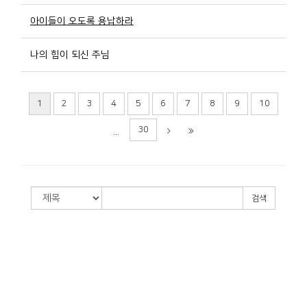
아이들이 오도록 용납하라
나의 힘이 되신 주님
1
2
3
4
5
6
7
8
9
10
30
...
검색