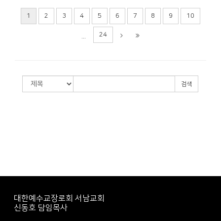
1
2
3
4
5
6
7
8
9
10
24
...
검색
대한예수교장로회 서남교회
신동호 담임목사