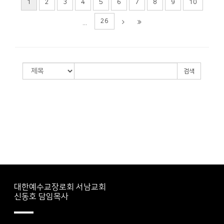
1
2
3
4
5
6
7
8
9
10
26
...
검색
대한예수교장로회 서남교회
신동호 담임목사