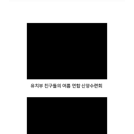
# 첨부 13.KakaoTalk_20260510_121942876_02.jpg
Views
유치부 친구들의 여름 연합 신앙수련회
Views