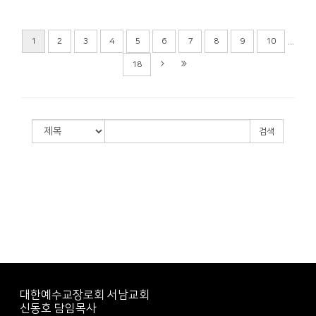
...
1
2
3
4
5
6
7
8
9
10
18
검색
대한예수교장로회 서남교회
신동호 담임목사