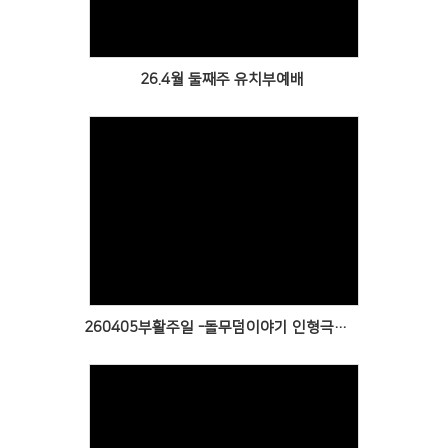
26.4월 둘째주 유치부예배
Views
260405부활주일 -돌무덤이야기 인형극과 함께, 선우생일축하