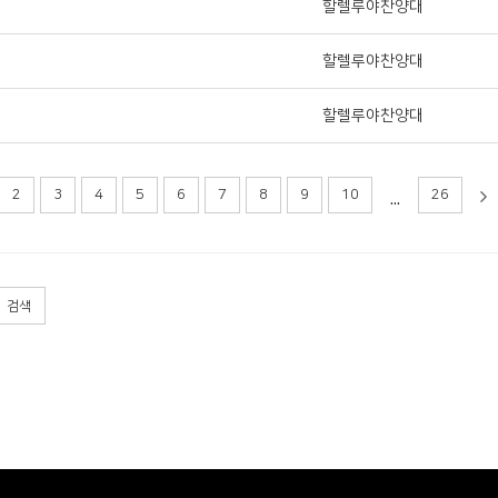
할렐루야찬양대
할렐루야찬양대
할렐루야찬양대
...
2
3
4
5
6
7
8
9
10
26
검색