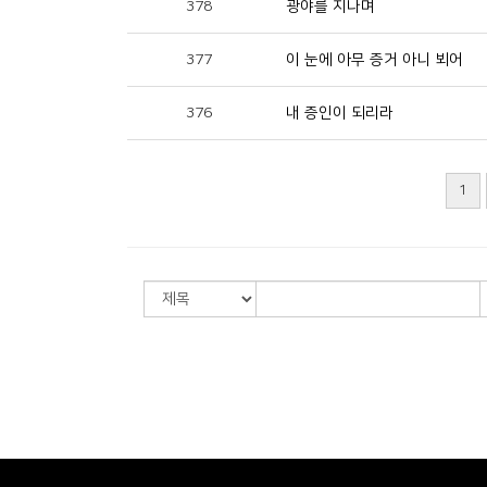
378
광야를 지나며
377
이 눈에 아무 증거 아니 뵈어
376
내 증인이 되리라
1