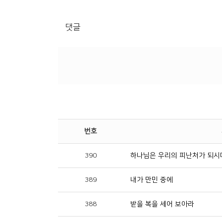
댓글
번호
390
하나님은 우리의 피난처가 되시
389
내가 만민 중에
388
받을 복을 세어 보아라