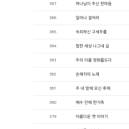
387
하나님이 주신 한마음
386
일어나 걸어라
385
속죄하신 구세주를
384
험한 세상 나그네 길
383
주의 이름 영화롭도다
382
순례자의 노래
381
주 내 맘에 모신 후에
380
예수 안에 한가족
379
아름다운 옛 이야기