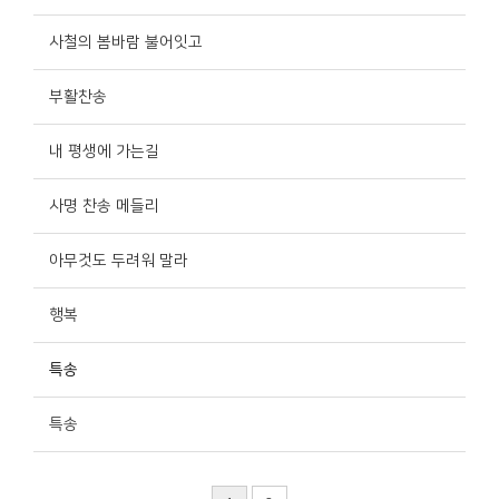
사철의 봄바람 불어잇고
부활찬송
내 평생에 가는길
사명 찬송 메들리
아무것도 두려워 말라
행복
특송
특송