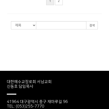
1
2
검색
대한예수교장로회 서남교회
신동호 담임목사
41964 대구광역시 중구 재마루길 96
TEL: (053)255-7770