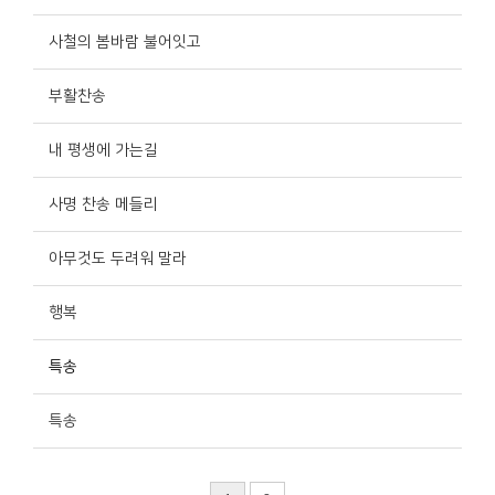
사철의 봄바람 불어잇고
부활찬송
내 평생에 가는길
사명 찬송 메들리
아무것도 두려워 말라
행복
특송
특송