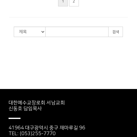
1
2
검색
대한예수교장로회 서남교회
신동호 담임목사
41964 대구광역시 중구 재마루길 96
TEL: (053)255-7770