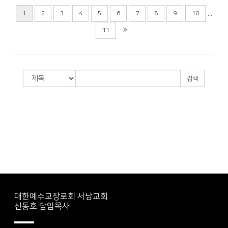
...
1
2
3
4
5
6
7
8
9
10
11
검색
대한예수교장로회 서남교회
신동호 담임목사