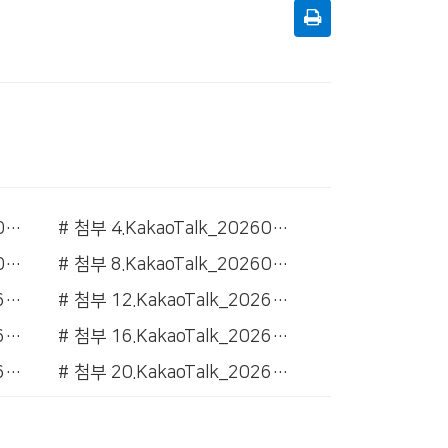
# 첨부 3.KakaoTalk_20260514_091334158_04.jpg
# 첨부 4.KakaoTalk_20260514_091334158_02.jpg
# 첨부 7.KakaoTalk_20260515_141650741_05.png
# 첨부 8.KakaoTalk_20260515_141650741_10.png
# 첨부 11.KakaoTalk_20260515_141704066_01.png
# 첨부 12.KakaoTalk_20260515_141704066_03.png
# 첨부 15.KakaoTalk_20260515_141704066_06.png
# 첨부 16.KakaoTalk_20260515_141704066_07.png
# 첨부 19.KakaoTalk_20260515_141704066_11.png
# 첨부 20.KakaoTalk_20260515_141704066_13.png