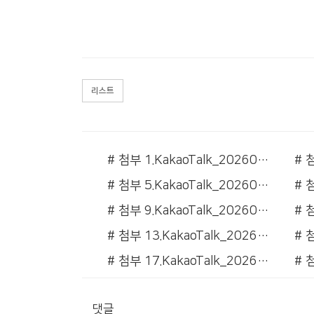
리스트
# 첨부 1.KakaoTalk_20260514_091334158_12.jpg
# 첨부 5.KakaoTalk_20260515_141650741_01.png
# 첨부 9.KakaoTalk_20260515_141650741_11.png
# 첨부 13.KakaoTalk_20260515_141704066_04.png
# 첨부 17.KakaoTalk_20260515_141704066_09.png
# 첨부 21.KakaoTalk_20260515_141704066_14.png
댓글