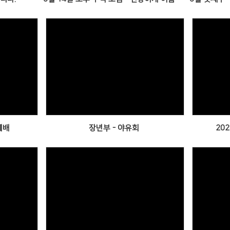
Views
예배
장년부 - 야유회
20
Views