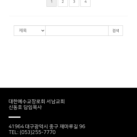
1
2
3
4
검색
대한예수교장로회 서남교회
신동호 담임목사
41964 대구광역시 중구 재마루길 96
TEL: (053)255-7770