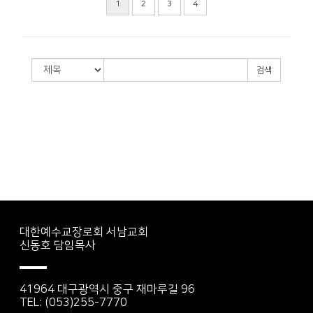
1
2
3
4
검색
대한예수교장로회 서남교회
신동호 담임목사
41964 대구광역시 중구 재마루길 96
TEL: (053)255-7770