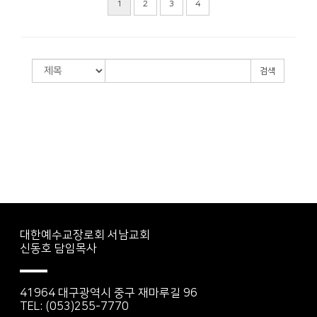
1
2
3
4
검색
대한예수교장로회 서남교회
신동호 담임목사
41964 대구광역시 중구 재마루길 96
TEL: (053)255-7770