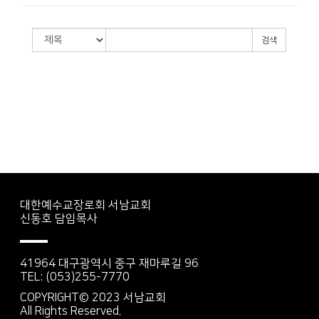
검색
대한예수교장로회 서남교회
신동호 담임목사
41964 대구광역시 중구 재마루길 96
TEL: (053)255-7770
COPYRIGHT© 2023 서남교회
All Rights Reserved.