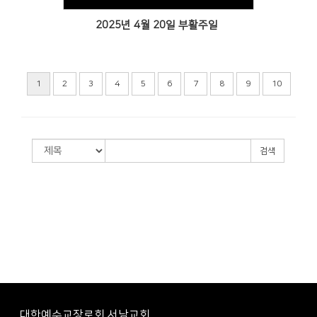
2025년 4월 20일 부활주일
1
2
3
4
5
6
7
8
9
10
검색
대한예수교장로회 서남교회