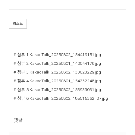
리스트
# 첨부 1.KakaoTalk_20250802_154419151.jpg
# 첨부 2.KakaoTalk_20250801_140044178.jpg
# 첨부 3.KakaoTalk_20250802_133623229.jpg
# 첨부 4.KakaoTalk_20250801_154232248.jpg
# 첨부 5.KakaoTalk_20250802_153933031.jpg
# 첨부 6.KakaoTalk_20250802_185515362_07.jpg
댓글