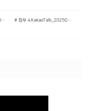
# 첨부 3.KakaoTalk_20250830_195942361_02.jpg
# 첨부 4.KakaoTalk_20250830_195942361_03.jpg