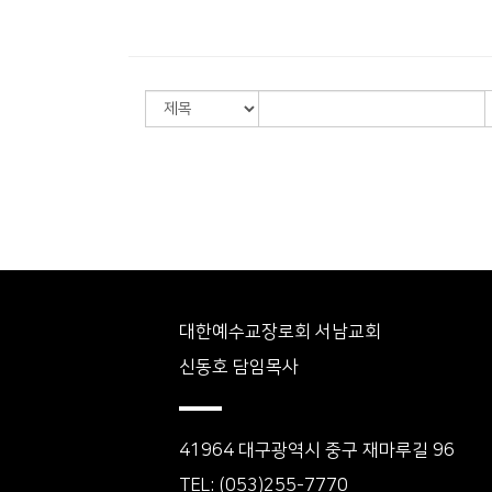
대한예수교장로회 서남교회
신동호 담임목사
41964 대구광역시 중구 재마루길 96
TEL: (053)255-7770