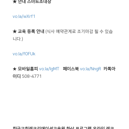
★ 안내 스마트초대장
vo.la/wXrf1
★ 교육 등록 안내
(식사 예약관계로 조기마감 될 수 있습
니다.)
vo.la/fOFUk
★
모바일홈피
vo.la/lgMT
페이스북
vo.la/NngR
카톡아
이디
508-4771
한국교회레크리에이션교육원 화상 프로그램 온라인 레크