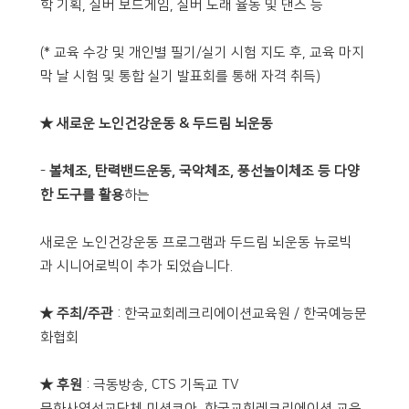
학 기획, 실버 보드게임, 실버 노래 율동 및 댄스 등
(* 교육 수강 및 개인별 필기/실기 시험 지도 후, 교육 마지
막 날 시험 및 통합 실기 발표회를 통해 자격 취득)
★ 새로운 노인건강운동 & 두드림 뇌운동
-
볼체조, 탄력밴드운동, 국악체조, 풍선놀이체조 등 다양
한 도구를 활용
하는
새로운 노인건강운동 프로그램과 두드림 뇌운동 뉴로빅
과 시니어로빅이 추가 되었습니다.
★ 주최/주관
: 한국교회레크리에이션교육원 / 한국예능문
화협회
★ 후원
: 극동방송, CTS 기독교 TV
문화사역선교단체 미션코아, 한국교회레크리에이션 교육