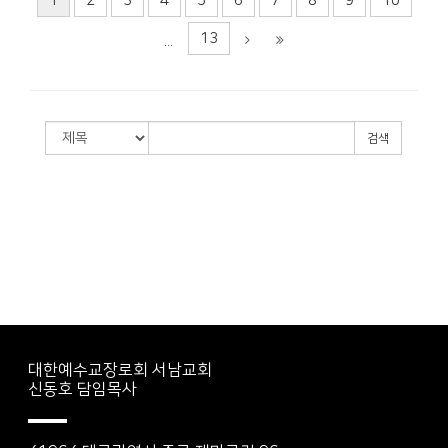
1
2
3
4
5
6
7
8
9
10
13
...
검색
대한예수교장로회 서남교회
신동호 담임목사