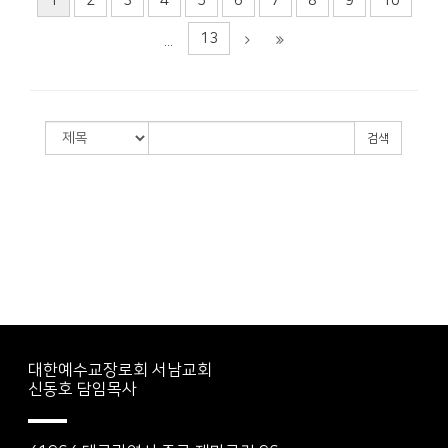
1
2
3
4
5
6
7
8
9
10
13
...
검색
대한예수교장로회 서남교회
신동호 담임목사