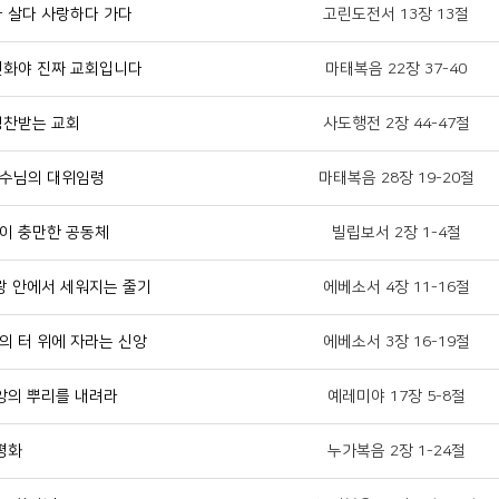
다 살다 사랑하다 가다
고린도전서 13장 13절
변화야 진짜 교회입니다
마태복음 22장 37-40
칭찬받는 교회
사도행전 2장 44-47절
예수님의 대위임령
마태복음 28장 19-20절
쁨이 충만한 공동체
빌립보서 2장 1-4절
사랑 안에서 세워지는 줄기
에베소서 4장 11-16절
의 터 위에 자라는 신앙
에베소서 3장 16-19절
신앙의 뿌리를 내려라
예레미야 17장 5-8절
 평화
누가복음 2장 1-24절