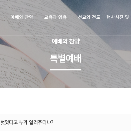
예배와 찬양
교육과 양육
선교와 전도
행사사진 및
예배와 찬양
특별예배
딱 벗었다고 누가 일러주더냐?