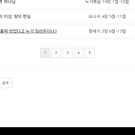
다른 하나님
누가복음 19장 1절-10절
의 이상, 땅의 현실
요나서 4장 5절-11절
가 홀딱 벗었다고 누가 일러주더냐?
창세기 3장 8절-13절
1
2
3
4
5
검색