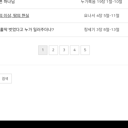
다른 하나님
누가복음 19장 1절-10절
의 이상, 땅의 현실
요나서 4장 5절-11절
가 홀딱 벗었다고 누가 일러주더냐?
창세기 3장 8절-13절
1
2
3
4
5
검색