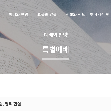
예배와 찬양
교육과 양육
선교와 전도
행사사진 및
예배와 찬양
특별예배
상, 땅의 현실