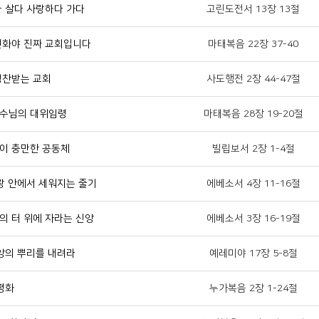
다 살다 사랑하다 가다
고린도전서 13장 13절
변화야 진짜 교회입니다
마태복음 22장 37-40
칭찬받는 교회
사도행전 2장 44-47절
예수님의 대위임령
마태복음 28장 19-20절
쁨이 충만한 공동체
빌립보서 2장 1-4절
사랑 안에서 세워지는 줄기
에베소서 4장 11-16절
의 터 위에 자라는 신앙
에베소서 3장 16-19절
신앙의 뿌리를 내려라
예레미야 17장 5-8절
 평화
누가복음 2장 1-24절