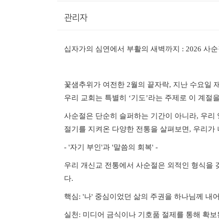
관리자
십자가의 심연에서 부활의 새벽까지
: 2026
사순
꽃샘추위가 여전한
2
월의 끝자락
,
지난 수요일 
우리 교회는 특별히
‘
기도
’
라는 주제로 이 계절
사순절은 단순히 슬퍼하는 기간이 아니라
,
우리 
절기를 지켜온 다양한 전통을 살펴보면
,
우리가 
- '
자기 부인
'
과
'
말씀의 회복
' -
우리 개신교 전통에서 사순절은 외적인 형식을 
다
.
핵심
: '
나
'
중심이었던 삶의 주권을 하나님께 내
실천
:
미디어 금식이나 기호품 절제를 통해 확보