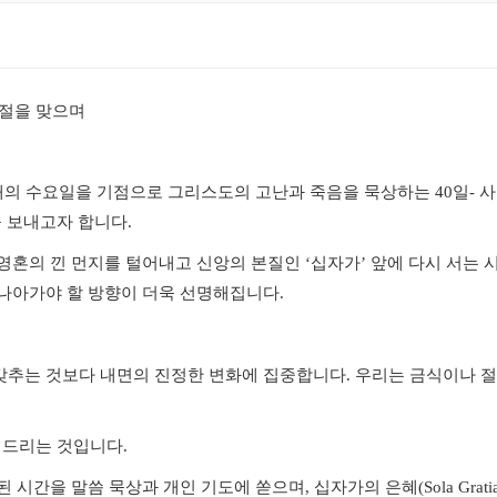
절을 맞으며
재의 수요일을 기점으로 그리스도의 고난과 죽음을 묵상하는
40
일
-
사
을 보내고자 합니다
.
영혼의 낀 먼지를 털어내고 신앙의 본질인
‘
십자가
’
앞에 다시 서는 
나아가야 할 방향이 더욱 선명해집니다
.
갖추는 것보다 내면의 진정한 변화에 집중합니다
.
우리는 금식이나 절
어드리는 것입니다
.
된 시간을 말씀 묵상과 개인 기도에 쏟으며
,
십자가의 은혜
(Sola Grati