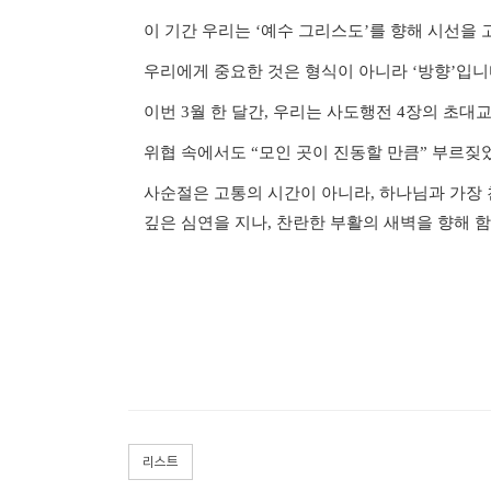
이 기간 우리는
‘
예수 그리스도
’
를 향해 시선을
우리에게 중요한 것은 형식이 아니라
‘
방향
’
입니
이번
3
월 한 달간
,
우리는 사도행전
4
장의 초대교
위협 속에서도
“
모인 곳이 진동할 만큼
”
부르짖었
사순절은 고통의 시간이 아니라
,
하나님과 가장
깊은 심연을 지나
,
찬란한 부활의 새벽을 향해 
리스트