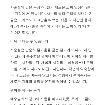
사순절의 깊은 묵상과
3
월의 새로운 교회 일정이 만나
는 지점에 서 있습니다
.
사순절 둘째 주일을 보내는 지
금은 그리스도의 고난을 따르는
'
비움
'
의 시간인 동시
에
,
각 부서와 훈련 과정이 시작되는 교회 안의
'
새 학
기
'
이기도 합니다
.
비워야 채울 수 있습니다
사순절은 단순히 즐거움을 참는 절기가 아니라
,
내 안
의 교만과 분주함을 덜어내어 하나님이 거하실 자리를
만드는 시간입니다
.
새롭게 시작되는 성경공부나 구역
모임
,
사역의 자리도 마찬가지입니다
.
작년의 익숙함이
나 내 고집을 비우지 않고서는
,
성령께서 부어주시는
새로운 지혜와 열정을 온전히 담아낼 수 없습니다
.
광야를 지나는 용기
예수님께서 광야의 시험을 이겨내셨듯
,
우리도
3
월이