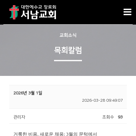
교회소식
목회칼럼
2026년 3월 1일
2026-03-28 09:49:07
관리자
조회수
93
거룩한 비움
,
새로운 채움
: 3
월의 문턱에서